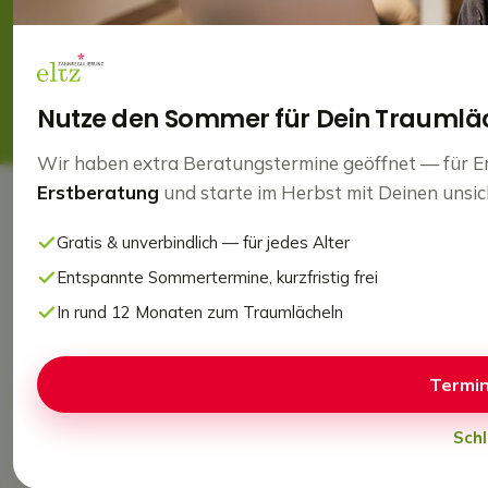
schnell, sanft.
Jetzt Termin buchen
Nutze den Sommer für Dein Traumlä
Wir haben extra Beratungstermine geöffnet — für 
Erstberatung
und starte im Herbst mit Deinen unsi
ONLINE TERMINVEREINBARUNG
Gratis & unverbindlich — für jedes Alter
Jetzt kostenlosen Termin
Entspannte Sommertermine, kurzfristig frei
vereinbaren!
In rund 12 Monaten zum Traumlächeln
Mit unserer Online Terminvereinbarung kannst
Termin
du rund um die Uhr deinen gratis
Beratungstermin vereinbaren.
Schl